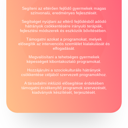
Segíteni az eltérően fejlődő gyermekek magas
színvonalú, eredményes fejlesztését.
Segítséget nyújtani az eltérő fejlődésből adódó
hátrányok csökkentésére irányuló terápiák,
fejlesztési módszerek és eszközök bővítésében.
Támogatni azokat a programokat, melyek
elősegítik az intervenciós szemlélet kialakulását és
elfogadását.
Megvalósítani a tehetséges gyermekek
képességeit kibontakoztató programokat.
Hozzájárulni a szociokulturális hátrányok
csökkentése céljából szervezett programokhoz.
A társadalmi inklúzió elősegítése érdekében
támogatni érzékenyítő programok szervezését,
kiadványok készítését, terjesztését.