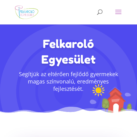
Felkaroló
Egyesület
Segítjük az eltérően fejlődő gyermekek
magas színvonalú, eredményes
fejlesztését.