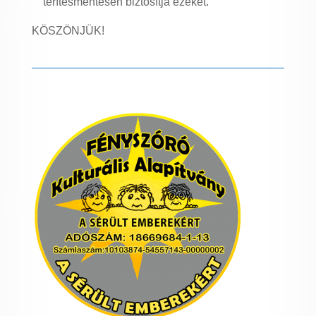
térítésmentesen biztosítja ezeket.
KÖSZÖNJÜK!