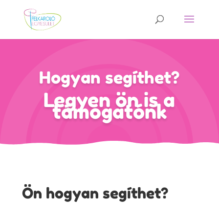
Hogyan segíthet?
Legyen ön is a
támogatónk
Ön hogyan segíthet?