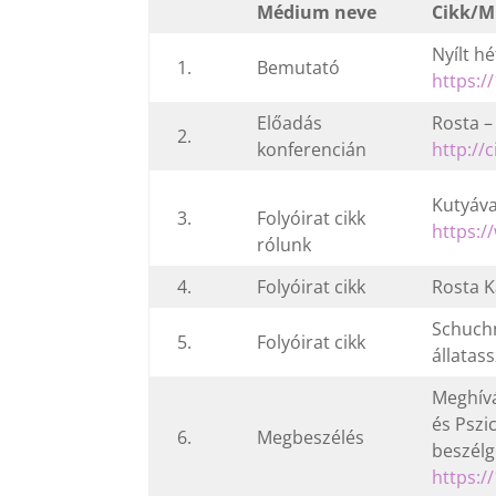
Médium neve
Cikk/M
Nyílt h
1.
Bemutató
https:
Előadás
Rosta –
2.
konferencián
http://
Kutyáva
3.
Folyóirat cikk
https:/
rólunk
4.
Folyóirat cikk
Rosta K
Schuchn
5.
Folyóirat cikk
állatas
Meghívá
és Pszi
6.
Megbeszélés
beszélg
https: