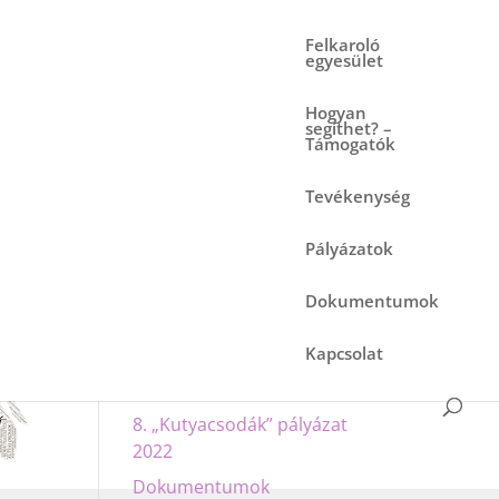
Felkaroló
egyesület
Hogyan
segíthet? –
Támogatók
Tevékenység
Legutóbbi
Pályázatok
bejegyzések
10. „Kutyamóka” pályázat
Dokumentumok
2024
Kapcsolat
9. „KUTYAVILÁG”
PÁLYÁZAT 2023
8. „Kutyacsodák” pályázat
2022
Dokumentumok