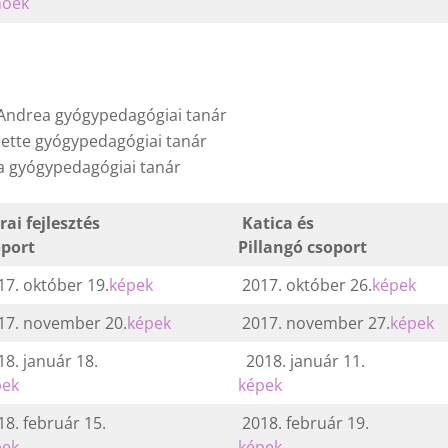
moek
 Andrea gyógypedagógiai tanár
iette gyógypedagógiai tanár
ia gyógypedagógiai tanár
rai fejlesztés
Katica és
oport
Pillangó csoport
7. október 19.
képek
2017. október 26.
képek
17. november 20.
képek
2017. november 27.
képek
8. január 18.
2018. január 11.
pek
képek
8. február 15.
2018. február 19.
pek
képek