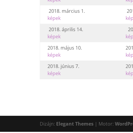
2018. március 1.
201
képek
ké
2018. április 14.
201
képek
ké
2018. május 10.
201
képek
ké
2018. június 7.
201
képek
ké
Dizájn:
Elegant Themes
| Motor:
WordPr