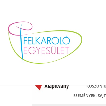
3. „Kutyás örömök” 
2019. július 16.
|
Pályázatok
Felka
örömök”
MOL ÚJ EU
KÖSZÖNJÜ
ESEMÉNYEK, SAJ