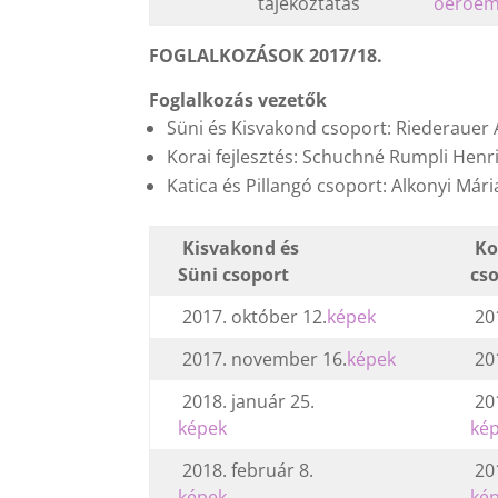
tájékoztatás
oeroe
FOGLALKOZÁSOK 2017/18.
Foglalkozás vezetők
Süni és Kisvakond csoport: Riederauer
Korai fejlesztés: Schuchné Rumpli Henr
Katica és Pillangó csoport: Alkonyi Már
Kisvakond és
Ko
Süni csoport
cs
2017. október 12.
képek
201
2017. november 16.
képek
20
2018. január 25.
201
képek
ké
2018. február 8.
201
képek
ké