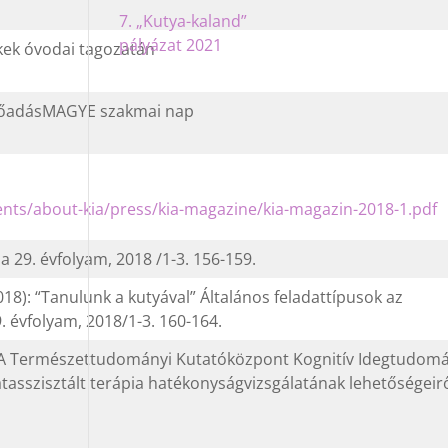
7. „Kutya-kaland”
pályázat 2021
kek óvodai tagozatán
előadásMAGYE szakmai nap
ts/about-kia/press/kia-magazine/kia-magazin-2018-1.pdf
a 29. évfolyam, 2018 /1-3. 156-159.
8): “Tanulunk a kutyával” Általános feladattípusok az
9. évfolyam, 2018/1-3. 160-164.
MTA Természettudományi Kutatóközpont Kognitív Idegtudom
atasszisztált terápia hatékonyságvizsgálatának lehetőségeir