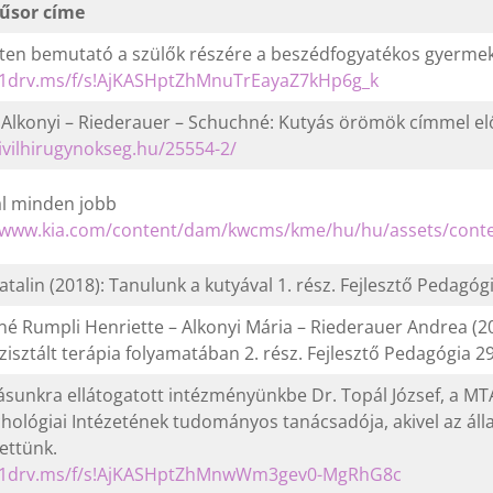
űsor címe
éten bemutató a szülők részére a beszédfogyatékos gyerme
//1drv.ms/f/s!AjKASHptZhMnuTrEayaZ7kHp6g_k
 Alkonyi – Riederauer – Schuchné: Kutyás örömök címmel 
civilhirugynokseg.hu/25554-2/
l minden jobb
/www.kia.com/content/dam/kwcms/kme/hu/hu/assets/conten
atalin (2018): Tanulunk a kutyával 1. rész. Fejlesztő Pedagógi
é Rumpli Henriette – Alkonyi Mária – Riederauer Andrea (201
szisztált terápia folyamatában 2. rész. Fejlesztő Pedagógia 2
sunkra ellátogatott intézményünkbe Dr. Topál József, a 
chológiai Intézetének tudományos tanácsadója, akivel az áll
ettünk.
//1drv.ms/f/s!AjKASHptZhMnwWm3gev0-MgRhG8c