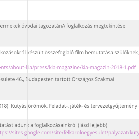
gyermekek óvodai tagozatánA foglalkozás megtekintése
alkozásokról készült összefoglaló film bemutatása szülőknek
ts/about-kia/press/kia-magazine/kia-magazin-2018-1.pdf
ülete 46., Budapesten tartott Országos Szakmai
18): Kutyás örömök. Feladat-, játék- és tervezetgyűjtemény
tást adunk a foglalkozásainkról (lásd lejjebb)
tps://sites.google.com/site/felkaroloegyesulet/palyazat/kut