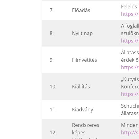
Felelős
7.
Előadás
https:
A fogla
8.
Nyílt nap
szülõkn
https:
Állatas
9.
Filmvetítés
érdeklõ
https:/
„Kutyás
10.
Kiállítás
Konfere
https:
Schuchn
11.
Kiadvány
állatas
Rendszeres
Minden 
12.
képes
http://