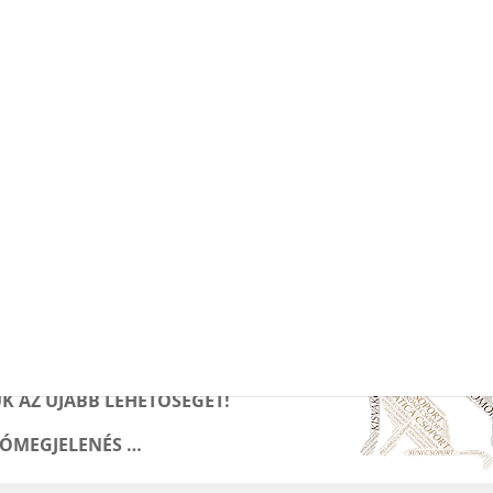
pályázat 2017
2017/18-ban a
roló Egyesület
„Kutyás
élményterápiás pályázatát a
RÓPA ALAPÍTVÁNY
támogatja.
K AZ ÚJABB LEHETŐSÉGET!
TÓMEGJELENÉS …