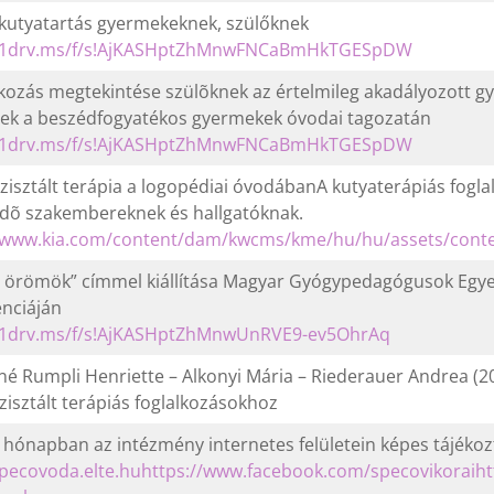
 kutyatartás gyermekeknek, szülőknek
//1drv.ms/f/s!AjKASHptZhMnwFNCaBmHkTGESpDW
lkozás megtekintése szülõknek az értelmileg akadályozott 
ek a beszédfogyatékos gyermekek óvodai tagozatán
//1drv.ms/f/s!AjKASHptZhMnwFNCaBmHkTGESpDW
szisztált terápia a logopédiai óvodábanA kutyaterápiás fogl
dõ szakembereknek és hallgatóknak.
/www.kia.com/content/dam/kwcms/kme/hu/hu/assets/conten
 örömök” címmel kiállítása Magyar Gyógypedagógusok Egyes
nciáján
//1drv.ms/f/s!AjKASHptZhMnwUnRVE9-ev5OhrAq
é Rumpli Henriette – Alkonyi Mária – Riederauer Andrea (20
szisztált terápiás foglalkozásokhoz
hónapban az intézmény internetes felületein képes tájékozta
specovoda.elte.hu
https://www.facebook.com/specovikorai
ht