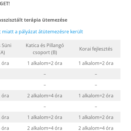
GET!
asszisztált terápia ütemezése
t miatt a pályázat átütemezésre került
 Süni
Katica és Pillangó
Korai fejlesztés
EA)
csoport (B)
 óra
1 alkalom=2 óra
1 alkalom=2 óra
–
–
–
–
 óra
2 alkalom=4 óra
1 alkalom=2 óra
–
–
 óra
1 alkalom=2 óra
1 alkalom=2 óra
 óra
2 alkalom=4 óra
2 alkalom=4 óra