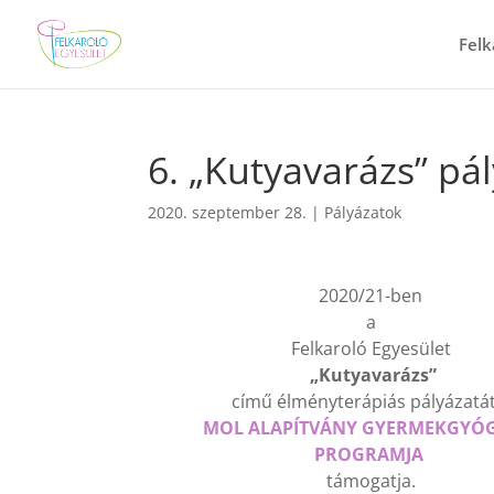
Felk
6. „Kutyavarázs” pá
2020. szeptember 28.
|
Pályázatok
2020/21-ben
a
Felkaroló Egyesület
„Kutyavarázs”
című élményterápiás pályázatát
MOL ALAPÍTVÁNY GYERMEKGYÓ
PROGRAMJA
támogatja.