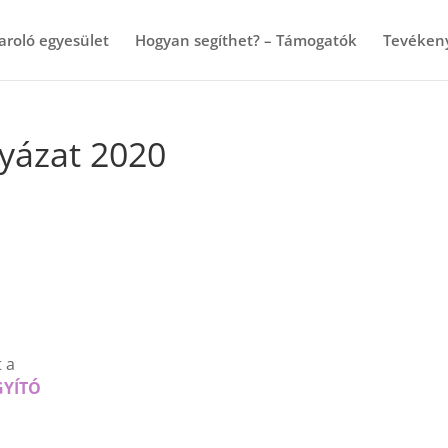
aroló egyesület
Hogyan segíthet? – Támogatók
Tevéken
lyázat 2020
 a
GYÍTÓ