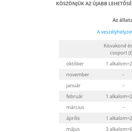
KÖSZÖNJÜK AZ ÚJABB LEHETŐSÉ
Az állat
A veszélyhelyze
Kisvakond és
csoport (
október
1 alkalom=2
november
–
január
–
február
1 alkalom=2
március
–
április
1 alkalom=2
május
3 alkalom=6